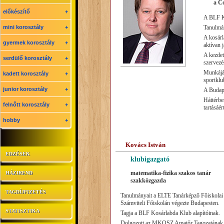
a
C
előkészítő
+
A BLF K
mini korosztály
+
Tanulmán
A kosárl
gyermek korosztály
+
aktívan j
A kezdet
serdülő korosztály
+
szervezés
Munkájá
kadett korosztály
+
sportklub
junior korosztály
+
A Budape
Háttérbe
felnőtt korosztály
+
tartásáér
hobby
+
Kovács István
EDZÉSEK
klubigazgató
matematika-fizika szakos tanár
HÁZIREND
szakközgazda
TAGDÍJFIZETÉS
Tanulmányait a ELTE Tanárképző Főiskolai 
Számviteli Főiskolán végezte Budapesten.
STATISZTIKA
Tagja a BLF Kosárlabda Klub alapítóinak.
Dolgozott az MKOSZ Amatőr Tagozatának 