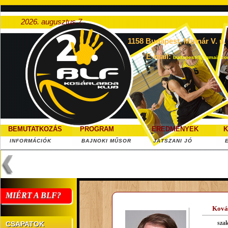
2026. augusztus 7.
1158 Budapest, Molnár V. u. 5
E-mail:
budapestilf@gmail.c
BEMUTATKOZÁS
PROGRAM
EREDMÉNYEK
K
INFORMÁCIÓK
BAJNOKI MŰSOR
JÁTSZANI JÓ
MIÉRT A BLF?
Ková
sza
CSAPATOK