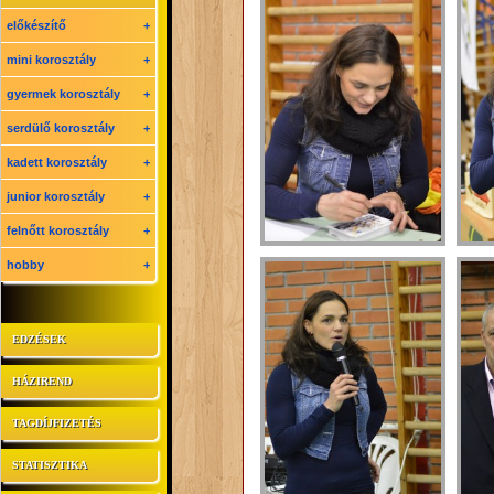
előkészítő
+
mini korosztály
+
gyermek korosztály
+
serdülő korosztály
+
kadett korosztály
+
junior korosztály
+
felnőtt korosztály
+
hobby
+
EDZÉSEK
HÁZIREND
TAGDÍJFIZETÉS
STATISZTIKA