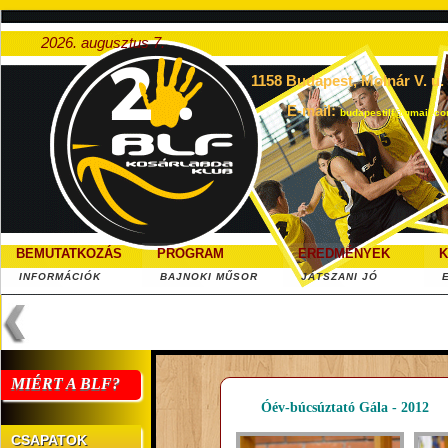
2026. augusztus 7.
1158 Budapest, Molnár V. u. 5
E-mail:
budapestilf@gmail.c
BEMUTATKOZÁS
PROGRAM
EREDMÉNYEK
K
INFORMÁCIÓK
BAJNOKI MŰSOR
JÁTSZANI JÓ
MIÉRT A BLF?
Óév-búcsúztató Gála - 2012
CSAPATOK