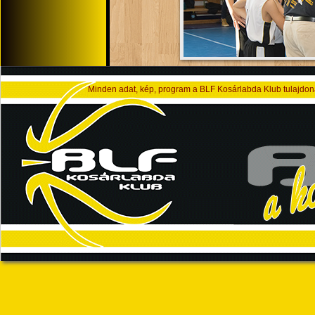
Süni Kupa - Gödöllő
Minden adat, kép, program a BLF Kosárlabda Klub tulajdona