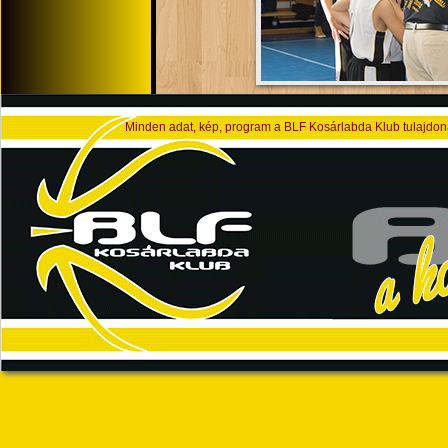
Süni Kupa - Gödöllő
Minden adat, kép, program a BLF Kosárlabda Klub tulajdona