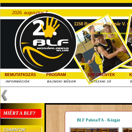
2026. augusztus 7.
1158 Budapest, Molnár V. u. 5
E-mail:
budapestilf@gmail.c
BEMUTATKOZÁS
PROGRAM
EREDMÉNYEK
K
INFORMÁCIÓK
BAJNOKI MŰSOR
JÁTSZANI JÓ
MIÉRT A BLF?
BLF Palota/FA - Közgáz
CSAPATOK