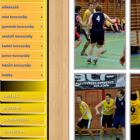
előkészítő
+
mini korosztály
+
gyermek korosztály
+
serdülő korosztály
+
kadett korosztály
+
junior korosztály
+
felnőtt korosztály
+
hobby
+
EDZÉSEK
HÁZIREND
TAGDÍJFIZETÉS
STATISZTIKA